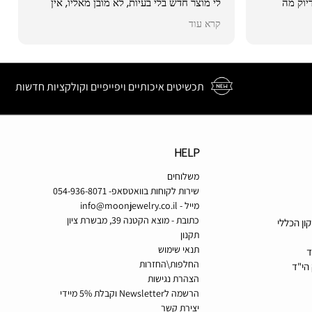
יוק מה
לי מוצר חדש בלי בעיות, לא מובן מאליו, אין
ספק שאזמין מהם עוד, ואמליץ לחברים.
קרא עוד
תודה רבה!
תכשיטים איכותיים ויפייפיים וקולקציות חדשות
HELP
משלוחים
שירות לקוחות בוואטסאפ- 054-936-8071
מייל -
info@moonjewelry.co.il
כתובת - מוצא הקטנה 39, מבשרת ציון
ון הכללי
תקנון
תנאי שימוש
ד
החלפות\החזרות
הי"ד
הצהרת נגישות
הרשמה לNewsletter וקבלת 5% מיידי
יצירת קשר