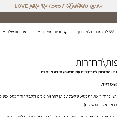
המתנה המושלמת לט׳׳ו באב | קוד קופון LOVE
5% למצטרפים למועדון
קטגוריות מוצרים
עבודות שלנו
ות\החזרות
 או החזרות לתכשיטים עם חריטה/ מידה מיוחדת.
יט רגיל:
כולל עלות המשלוח)
ימי עסקים מרגע קבלת התכשיט (כפוף לחוק הגנת הצרכן)