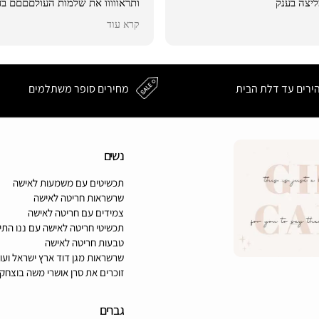
יצה בענק
ותראווווו את שלמות העולםםםם בד
שחיפשתי , אין דיוק כזה
קרא עוד
ירים עד דלת הבית
מחירים סופר משתלמים
נשים
תכשיטים עם משמעות לאישה
שרשראות חריטה לאישה
צמידים עם חריטה לאישה
תכשיטי חריטה לאישה עם ננו התיק
טבעות חריטה לאישה
שרשראות מגן דוד ארץ ישראל ועו
זוכרים את סרן אושרי משה בוצחק 
גברים