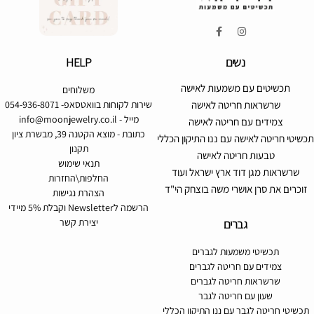
נשים
HELP
תכשיטים עם משמעות לאישה
משלוחים
שרשראות חריטה לאישה
שירות לקוחות בוואטסאפ- 054-936-8071
מייל -
info@moonjewelry.co.il
צמידים עם חריטה לאישה
כתובת - מוצא הקטנה 39, מבשרת ציון
תכשיטי חריטה לאישה עם ננו התיקון הכללי
תקנון
טבעות חריטה לאישה
תנאי שימוש
שרשראות מגן דוד ארץ ישראל ועוד
החלפות\החזרות
זוכרים את סרן אושרי משה בוצחק הי"ד
הצהרת נגישות
הרשמה לNewsletter וקבלת 5% מיידי
גברים
יצירת קשר
תכשיטי משמעות לגברים
צמידים עם חריטה לגברים
שרשראות חריטה לגברים
שעון עם חריטה לגבר
תכשיטי חריטה לגבר עם ננו התיקון הכללי