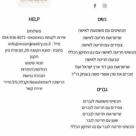
נשים
HELP
תכשיטים עם משמעות לאישה
משלוחים
שרשראות חריטה לאישה
שירות לקוחות בוואטסאפ- 054-936-8071
מייל -
info@moonjewelry.co.il
צמידים עם חריטה לאישה
כתובת - מוצא הקטנה 39, מבשרת ציון
תכשיטי חריטה לאישה עם ננו התיקון הכללי
תקנון
טבעות חריטה לאישה
תנאי שימוש
שרשראות מגן דוד ארץ ישראל ועוד
החלפות\החזרות
זוכרים את סרן אושרי משה בוצחק הי"ד
הצהרת נגישות
הרשמה לNewsletter וקבלת 5% מיידי
גברים
יצירת קשר
תכשיטי משמעות לגברים
צמידים עם חריטה לגברים
שרשראות חריטה לגברים
שעון עם חריטה לגבר
תכשיטי חריטה לגבר עם ננו התיקון הכללי