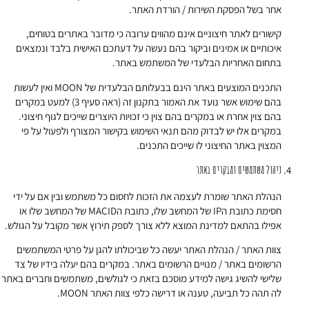
אחר בשל הפסקת השירות / הורדת האתר.
קישורים לאתר חיצוניים אינם מהווים ערובה כי מדובר באתרים בטוחים,
איכותיים או אמינים וביקור בהם נעשה על דעתכם האישית בלבד ונמצאים
בתחום האחריות הבלעדי של המשתמש באתר.
התכנים המוצעים באתר הינם בבעלותם הבלעדית של MOON ואין לעשות
בהם שימוש אשר נועד את האמור בתקנון זה (ראה סעיף 3) למעט במקרים
בהם צוין אחרת או במקרים בהם צוין כי זכויות היוצרים שייכים לגוף חיצוני.
במקרים אלו יש לבדוק מהם תנאי השימוש בקישור המצורף ולפעול על פי
המצוין באתר החיצוני לו שייכים התכנים.
ניהול משתמשים ומבקרים באתר
הנהלת האתר שומרת לעצמה את הזכות לחסום כל משתמש ובין אם על ידי
חסימת כתובת הIP של המחשב שלו, כתובת הMACID של המחשב שלו או
אפילו בהתאם למדינת המוצא ללא צורך לספק תירוץ אשר מקובל על הגולש.
צוות האתר / הנהלת האתר יעשה כל שביכולתו להגן על פרטי המשתמשים
הרשומים באתר / מנויים הרשומים באתר. במקרים בהם יעלה בידיו של צד
שלישי להשיג גישה למידע מוסכם בזאת כי לגולשים, משתמשים וחברים באתר
לה תהה כל תביעה, טענה או דרישה כלפי צוות האתר MOON.