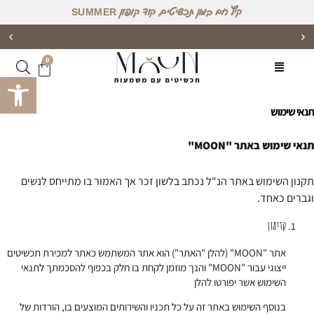
קיץ חם במון תכשיטים, קוד קופון SUMMER
אפשרות למשלוח מהיום למחר לרוב הישובים בארץ!
0
פתח סרגל 
תנאי שימוש
תנאי שימוש באתר "MOON"
תקנון השימוש באתר הנ"ל נכתב בלשון זכר אך האמור בו מתייחס לנשים
וגברים כאחד.
קדימון
אתר "MOON" (להלן "האתר") הוא אתר המשתמש כאתר למכירת תכשיטים
ייצוגי עבור "MOON" והנך מוזמן לקחת בו חלק בכפוף להסכמתך לתנאי
השימוש אשר יפורטו להלן
בנוסף השימוש באתר זה על כל תכניו והשירותים המוצעים בו, הורדות של