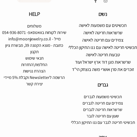
נשים
HELP
תכשיטים עם משמעות לאישה
משלוחים
שרשראות חריטה לאישה
שירות לקוחות בוואטסאפ- 054-936-8071
מייל -
info@moonjewelry.co.il
צמידים עם חריטה לאישה
כתובת - מוצא הקטנה 39, מבשרת ציון
תכשיטי חריטה לאישה עם ננו התיקון הכללי
תקנון
טבעות חריטה לאישה
תנאי שימוש
שרשראות מגן דוד ארץ ישראל ועוד
החלפות\החזרות
זוכרים את סרן אושרי משה בוצחק הי"ד
הצהרת נגישות
הרשמה לNewsletter וקבלת 5% מיידי
גברים
יצירת קשר
תכשיטי משמעות לגברים
צמידים עם חריטה לגברים
שרשראות חריטה לגברים
שעון עם חריטה לגבר
תכשיטי חריטה לגבר עם ננו התיקון הכללי