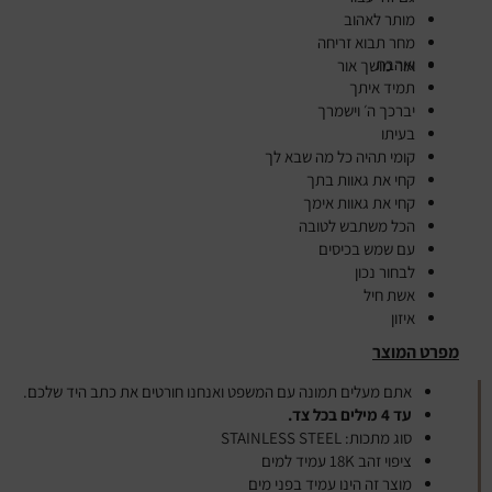
מותר לאהוב
מחר תבוא זריחה
ואהבת
אור מושך אור
תמיד איתך
יברכך ה׳ וישמרך
בעיתו
קומי תהיה כל מה שבא לך
קחי את גאוות בתך
קחי את גאוות אימך
הכל משתבש לטובה
עם שמש בכיסים
לבחור נכון
אשת חיל
איזון
מפרט המוצר
אתם מעלים תמונה עם המשפט ואנחנו חורטים את כתב היד שלכם.
עד 4 מילים בכל צד.
סוג מתכות:
STAINLESS STEEL
ציפוי זהב 18K עמיד למים
מוצר זה הינו עמיד בפני מים