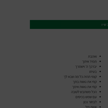
שיו
ואהבת
תמיד איתך
יברכך ה׳ וישמרך
בעיתו
קומי תהיה כל מה שבא לך
קחי את גאוות בתך
קחי את גאוות אימך
הכל משתבש לטובה
עם שמש בכיסים
לבחור נכון
אשת חיל