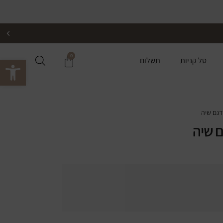
0
פתח סרגל 
סל קניות
תשלום
דגם שיה
 שיה