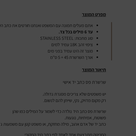
מפרט המוצר
אתם מעלים תמונה עם המשפט ואנחנו חורטים את כתב הי
עד 6 מילים בכל צד.
סוג מתכות:
STAINLESS STEEL
ציפוי זהב 18K עמיד למים
מוצר זה הינו עמיד בפני מים
אורך השרשרת 45 + 5 ס"מ
תיאור המוצר
שרשרת פס כתב יד אישי
יש משפטים שלא צריכים מסגרת גדולה.
רק מקום מדויק, נקי, שייתן להם לנשום.
שרשרת פס כתב היד נולדה כדי לשמור על המילים כמו שהן
פשוטות, אמיתיות, נוגעות.
כתב יד של אדם אהוב, מילה מחזקת, או משפט קטן עם משמעות גד
החריטה מתבצעת אחד לאחד לפי כתב היד המקורי