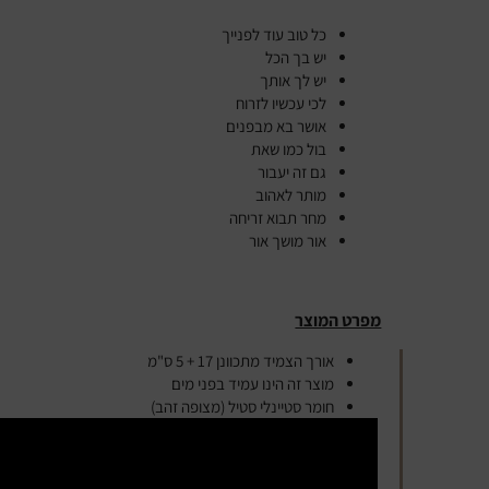
כל טוב עוד לפנייך
יש בך הכל
יש לך אותך
לכי עכשיו לזרוח
אושר בא מבפנים
בול כמו שאת
גם זה יעבור
מותר לאהוב
מחר תבוא זריחה
אור מושך אור
מפרט המוצר
אורך הצמיד מתכוונן 17 + 5 ס"מ
מוצר זה הינו עמיד בפני מים
חומר סטיינלי סטיל (מצופה זהב)