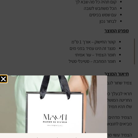
קום תהיה כל מה שבא לך
הכל משתבש לטובה
עם שמש בכיסים
לבחור נכון
מפרט המוצר
קוטר החישוק – אורך 1 ס"מ
מוצר זה הינו עמיד בפני מים
חומר הצמיד – עור אמיתי
חומר המתכת – סטיינלי סטיל
תיאור המוצר
צמיד שחור לגבר בעל חוט יפייפה שחור עם חישוקים יפייפים
תראי לבעלך כמה את אוהבת אותו ואיזה אבא טוב הוא, תקני לו את צמיד
החריטה המושלם הזה עם שמות הילדים וגם עם השם שלך, ואתם המשפחה
שלו תהיו תמיד איתו, לכל מקום שהוא הולך. גם כשהוא רחוק.
הצמיד מדהים ביופיו עם חישוקים שחורים ועדינים שביחד עם שדה החריטה
מביאים לתוצאה מושלמת.
הצמיד עשוי מחומר איכותי ועמיד בפני זיעה ומים, והוא מגיע בסגנון קלאסי