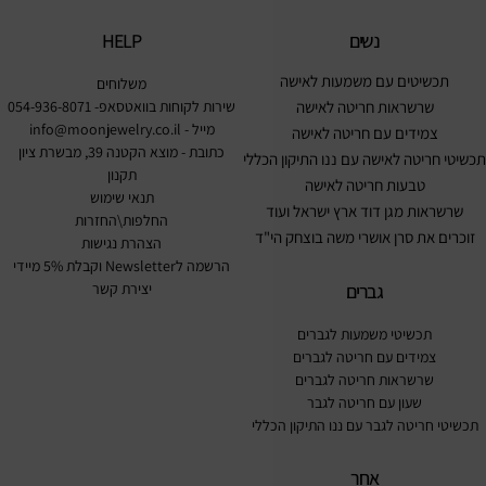
נשים
HELP
תכשיטים עם משמעות לאישה
משלוחים
שרשראות חריטה לאישה
שירות לקוחות בוואטסאפ- 054-936-8071
מייל -
info@moonjewelry.co.il
צמידים עם חריטה לאישה
כתובת - מוצא הקטנה 39, מבשרת ציון
תכשיטי חריטה לאישה עם ננו התיקון הכללי
תקנון
טבעות חריטה לאישה
תנאי שימוש
שרשראות מגן דוד ארץ ישראל ועוד
החלפות\החזרות
זוכרים את סרן אושרי משה בוצחק הי"ד
הצהרת נגישות
הרשמה לNewsletter וקבלת 5% מיידי
גברים
יצירת קשר
תכשיטי משמעות לגברים
צמידים עם חריטה לגברים
שרשראות חריטה לגברים
שעון עם חריטה לגבר
תכשיטי חריטה לגבר עם ננו התיקון הכללי
אחר