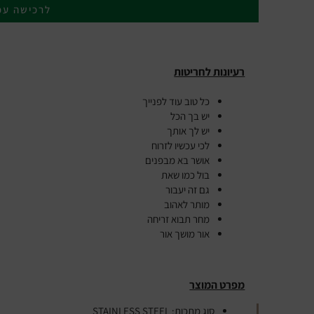
לרכישה עכ
רעיונות לחריטות
כל טוב עוד לפנייך
יש בך הכל
יש לך אותך
לכי עכשיו לזרוח
אושר בא מבפנים
בול כמו שאת
גם זה יעבור
מותר לאהוב
מחר תבוא זריחה
אור מושך אור
מפרט המוצר
סוג מתכות:
STAINLESS STEEL