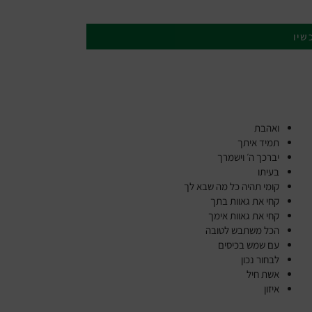
שיו
ואהבת
תמיד איתך
יברכך ה׳ וישמרך
בעיתו
קומי תהיה כל מה שבא לך
קחי את גאוות בתך
קחי את גאוות אימך
הכל משתבש לטובה
עם שמש בכיסים
לבחור נכון
אשת חיל
איזון