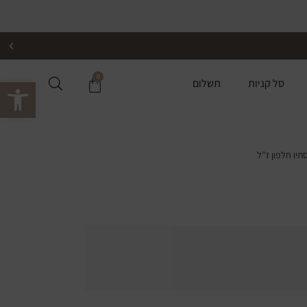
0
פתח סרגל 
סל קניות
תשלום
יו חלפון ז"ל