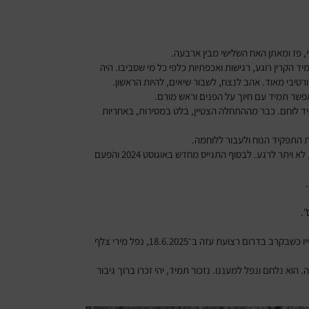
יד הקרין רוגע, רגישות ואכפתיות כלפי כל מי שסביבו. היה
ורטיבי מאוד. אהב לנצח, לשבור שיאים, להיות הראשון.
אפשר תמיד עם חיוך על הפנים וראש מורם.
ך לא בתפקיד לוחם. כבר מההתחלה הצטיין, בלט במסירות, באחריות
במשך כ־10 חודשים עבד קשה והתאמן, שיפר את הכושר, התעקש, לא ויתר לרגע. לבסוף התגייס מחדש באוגוסט 2024 והפעם
.
וכך הגשים את מטרתו להילחם למען המדינה, וזה עלה לו במחיר חייו כשבקרב בדרום רצועת עזה ב־18.6.2025, נפל מירי צלף
. הוא נלחם ונפל למעננו. נזכור תמיד, יהי זכרו ברוך גיבור