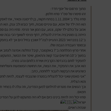
מתוך פרסום של יוסף חדד:
זהו סיפורו של סמ"ר סתיו חלפון.
סתיו נולד ב־1.11.2004 בפתח תקווה, בן לרימונה ומאיר, אח לאסיף, פז ומאתן האח השלישי מבין ארבעה.
הוא היה ילד של אמא, עם עיניים טובות, חיוך כובש ולב ענק. הוא תמ
אהוב על כולם ילד שקט, צנוע, עם המון אור פנימי. סתיו היה גם ספ
הייתה בו מוטיבציה אדירה להצליח, דחף פנימי לשאוף הכי גבוה ש
ב־12 בפברואר 2023 התגייס לצה"ל ושובץ בחיל הים א
ובמוסר העבודה הגבוה שלו.
אחרי פרוץ המלחמה ב־7 באוקטובר, קיבל החלטה אמיצה לעזוב את התפקיד הנוח ולעבור ללוחמה.
לתפקיד לוחם בהנדסה הקרבית ושירת כלוחם ונהג נמרה.
הוא אהב את התפקיד, את הצוות, את תחושת המשמעות והשליחות.
כשהגיש את הבקשה לעבור ללוחמה, כתב:
"אני מאמין שאני יכול להצליח במטרה שהצבתי לעצמי, להיות לוחם"
והוא הצליח.
חמאס.
סתיו יכול היה להיות בינינו כיום אם לא היה מתעקש להגן על המדינה
ישראל
שנהיה ראויים.