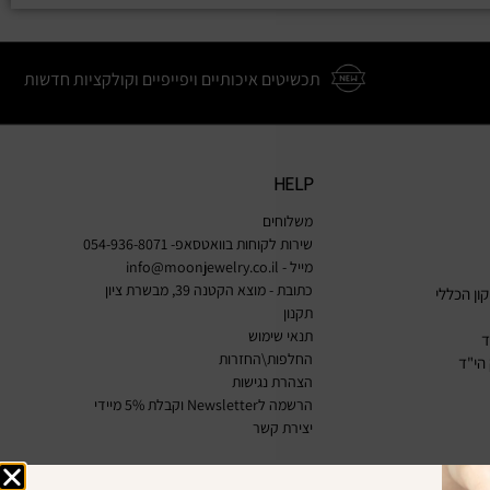
תכשיטים איכותיים ויפייפיים וקולקציות חדשות
HELP
משלוחים
שירות לקוחות בוואטסאפ- 054-936-8071
מייל -
info@moonjewelry.co.il
כתובת - מוצא הקטנה 39, מבשרת ציון
ון הכללי
תקנון
תנאי שימוש
ד
החלפות\החזרות
הי"ד
הצהרת נגישות
הרשמה לNewsletter וקבלת 5% מיידי
יצירת קשר